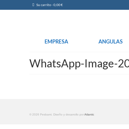
Su carrito
-
0,00
€
EMPRESA
ANGULAS
WhatsApp-Image-20
© 2026 Pesbami. Diseño y desarrollo por
Atlantic